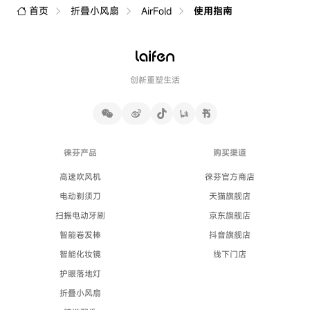
首页
折叠小风扇
AirFold
使用指南
创新重塑生活
徕芬产品
购买渠道
高速吹风机
徕芬官方商店
电动剃须刀
天猫旗舰店
扫振电动牙刷
京东旗舰店
智能卷发棒
抖音旗舰店
智能化妆镜
线下门店
护眼落地灯
折叠小风扇