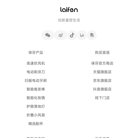
创新重塑生活
徕芬产品
购买渠道
高速吹风机
徕芬官方商店
电动剃须刀
天猫旗舰店
扫振电动牙刷
京东旗舰店
智能卷发棒
抖音旗舰店
智能化妆镜
线下门店
护眼落地灯
折叠小风扇
精选配件