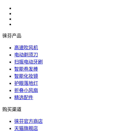
徕芬产品
高速吹风机
电动剃须刀
扫振电动牙刷
智能卷发棒
智能化妆镜
护眼落地灯
折叠小风扇
精选配件
购买渠道
徕芬官方商店
天猫旗舰店