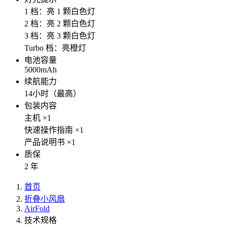
1 档：亮 1 颗白色灯
2 档：亮 2 颗白色灯
3 档：亮 3 颗白色灯
Turbo 档：亮橙灯
电池容量
5000mAh
续航能力
14小时（最高）
包装内容
主机 ×1
快速操作指南 ×1
产品说明书 ×1
质保
2 年
首页
折叠小风扇
AirFold
技术规格