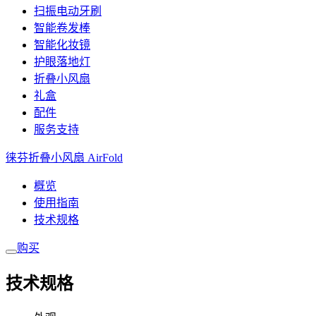
扫振电动牙刷
智能卷发棒
智能化妆镜
护眼落地灯
折叠小风扇
礼盒
配件
服务支持
徕芬折叠小风扇 AirFold
概览
使用指南
技术规格
购买
技术规格