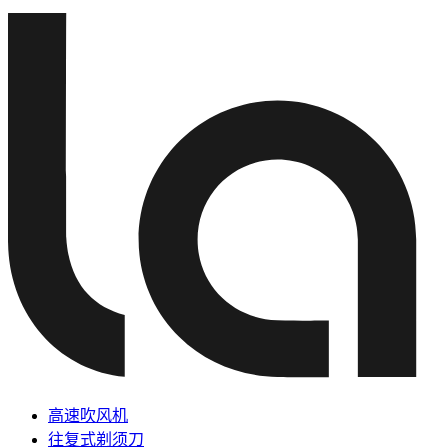
高速吹风机
往复式剃须刀