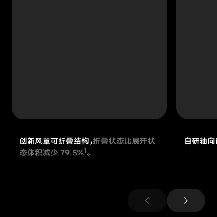
创新风罩可折叠结构，
折叠状态比展开状
自研轴向
1
态体积减少 79.5%
。
chevron_left
chevron_right