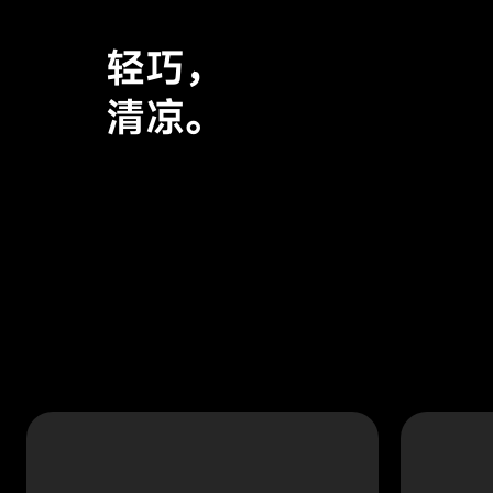
一折
轻巧，
展开
清凉。
AirFold 采用独特折叠结构，小巧
随行。
收纳后无论是小包还是口袋，
都能轻松容纳。