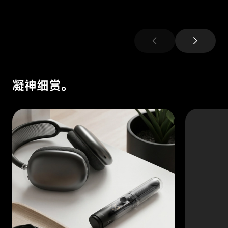
chevron_left
chevron_right
凝神细赏。