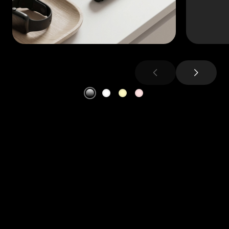
chevron_left
chevron_right
透明探索版