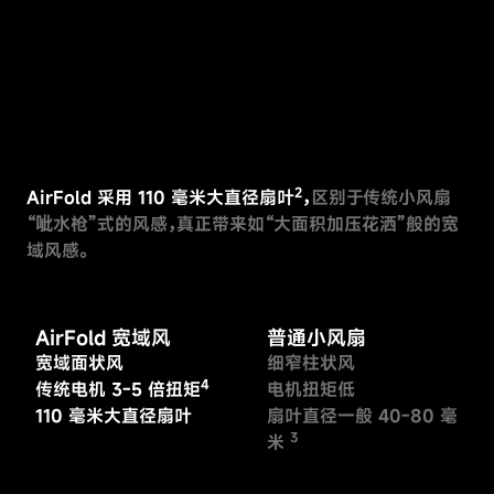
2
AirFold 采用 110 毫米大直径扇叶
，
区别于传统小风扇
“呲水枪”式的风感，真正带来如“大面积加压花洒”般的宽
域风感。
AirFold 宽域风
普通小风扇
pause
pause
宽域面状风
细窄柱状风
4
传统电机 3-5 倍扭矩
电机扭矩低
110 毫米大直径扇叶
扇叶直径一般 40-80 毫
3
米