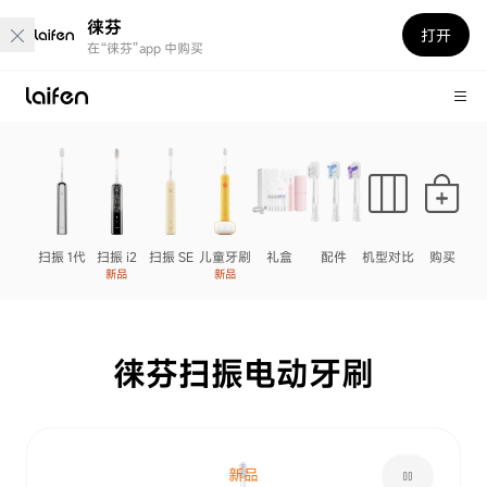
徕芬
打开
在“徕芬”app 中购买
扫振 1代
扫振 i2
扫振 SE
儿童牙刷
礼盒
配件
机型对比
购买
新品
新品
徕芬扫振电动牙刷
新品
pause