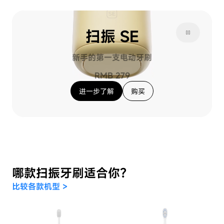
扫振 SE
pause
新手的第一支电动牙刷
RMB 279
进一步了解
购买
哪款扫振牙刷适合你？
比较各款机型 >