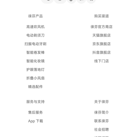
徕芬产品
购买渠道
高速吹风机
徕芬官方商店
电动剃须刀
天猫旗舰店
扫振电动牙刷
京东旗舰店
智能卷发棒
抖音旗舰店
智能化妆镜
线下门店
护眼落地灯
折叠小风扇
精选配件
服务与支持
关于徕芬
售后服务
徕芬简介
App 下载
联系徕芬
社会招聘