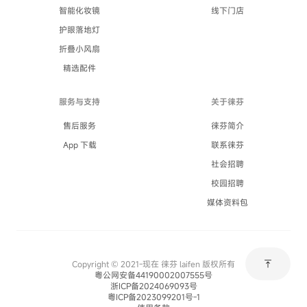
智能化妆镜
线下门店
护眼落地灯
折叠小风扇
精选配件
服务与支持
关于徕芬
售后服务
徕芬简介
App 下载
联系徕芬
社会招聘
校园招聘
媒体资料包
vertical_align_top
Copyright © 2021-现在 徕芬 laifen 版权所有
粤公网安备44190002007555号
浙ICP备2024069093号
粤ICP备2023099201号-1