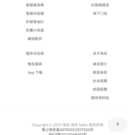
智能卷发棒
抖音旗舰店
智能化妆镜
线下门店
护眼落地灯
折叠小风扇
精选配件
服务与支持
关于徕芬
售后服务
徕芬简介
App 下载
联系徕芬
社会招聘
校园招聘
媒体资料包
vertical_align_top
Copyright © 2021-现在 徕芬 laifen 版权所有
粤公网安备44190002007555号
浙ICP备2024069093号