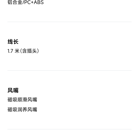
铝合金/PC+ABS
线长
1.7 米（含插头）
风嘴
磁吸顺滑风嘴
磁吸润养风嘴