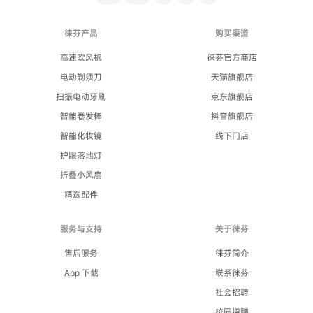
徕芬产品
购买渠道
高速吹风机
徕芬官方商店
电动剃须刀
天猫旗舰店
扫振电动牙刷
京东旗舰店
智能卷发棒
抖音旗舰店
智能化妆镜
线下门店
护眼落地灯
折叠小风扇
精选配件
服务与支持
关于徕芬
售后服务
徕芬简介
App 下载
联系徕芬
社会招聘
校园招聘