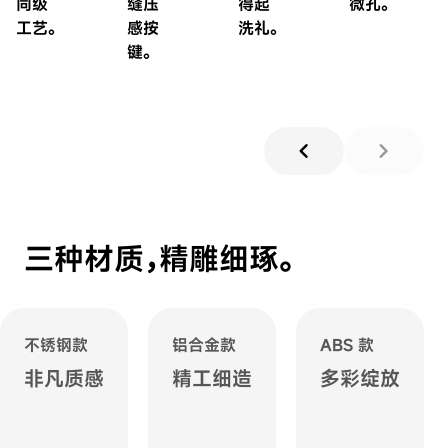
同级
缝压
得起
微孔。‌
工艺。
感按
洗礼。
键。
chevron_left
chevron_right
三种材质，精雕细琢。
不锈钢款
铝合金款
ABS 款
非凡质感
精工细造
多彩绽放