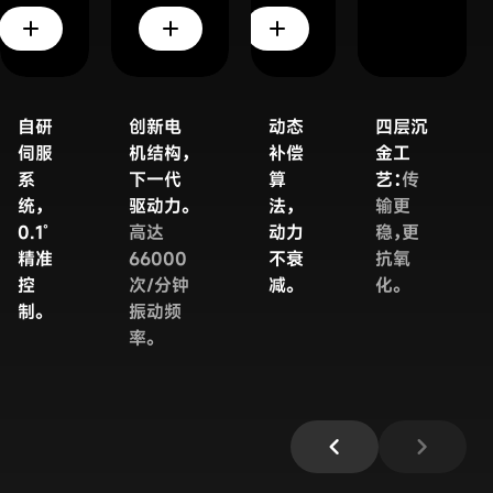
add
add
add
自研
创新电
动态
四层沉
伺服
机结构，
补偿
金工
系
下一代
算
艺：
传
统，
驱动力。
法，
输更
0.1˚
高达
动力
稳，更
精准
66000
不衰
抗氧
控
次/分钟
减。
化。
制。
振动频
率。
chevron_left
chevron_right