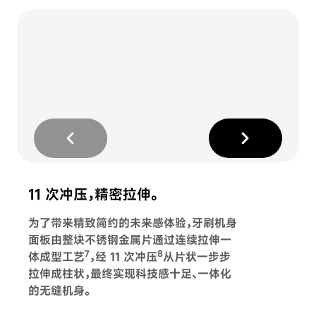
chevron_left
chevron_right
11 次冲压，精密拉伸。
为了带来精致简约的未来感体验，牙刷机身
面板由整块不锈钢金属片通过连续拉伸一
7
8
体成型工艺
，经 11 次冲压
从片状一步步
拉伸成柱状，最终实现科技感十足、一体化
的无缝机身。