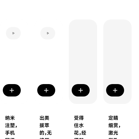
play_arrow
add
add
add
add
纳米
出类
受得
定睛
注塑，
拔萃
住水
细赏，‌
手机
的，无
花，经
激光