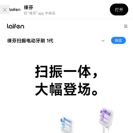
徕芬
打开
在“徕芬”app 中购买
徕芬扫振电动牙刷 1代
购买
扫振一体，
大幅登场。