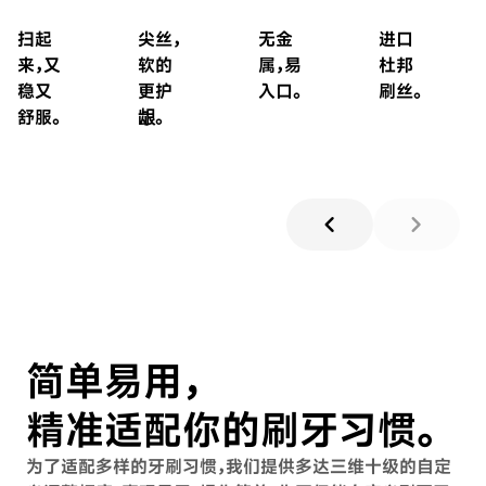
扫起
尖丝，
无金
进口
来，又
软的
属，易
杜邦
稳又
更护
入口。
刷丝。
舒服。
龈。
chevron_left
chevron_right
简单易用，
精准适配你的刷牙习惯。
为了适配多样的牙刷习惯，我们提供多达三维十级的自定