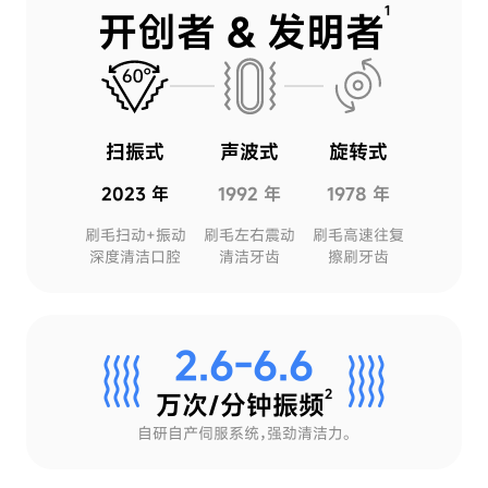
1
开创者 & 发明者
扫振式
声波式
旋转式
2023 年
1992 年
1978 年
刷毛扫动+振动
刷毛左右震动
刷毛高速往复
深度清洁口腔
清洁牙齿
擦刷牙齿
2.6-6.6
2
万次/分钟振频
自研自产伺服系统，强劲清洁力。