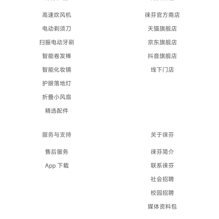
高速吹风机
徕芬官方商店
电动剃须刀
天猫旗舰店
扫振电动牙刷
京东旗舰店
智能卷发棒
抖音旗舰店
智能化妆镜
线下门店
护眼落地灯
折叠小风扇
精选配件
服务与支持
关于徕芬
售后服务
徕芬简介
App 下载
联系徕芬
社会招聘
校园招聘
媒体资料包