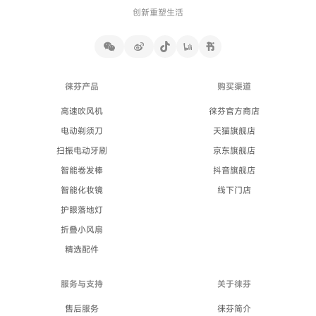
创新重塑生活
徕芬产品
购买渠道
高速吹风机
徕芬官方商店
电动剃须刀
天猫旗舰店
扫振电动牙刷
京东旗舰店
智能卷发棒
抖音旗舰店
智能化妆镜
线下门店
护眼落地灯
折叠小风扇
精选配件
服务与支持
关于徕芬
售后服务
徕芬简介