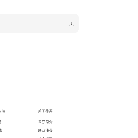
支持
关于徕芬
务
徕芬简介
载
联系徕芬