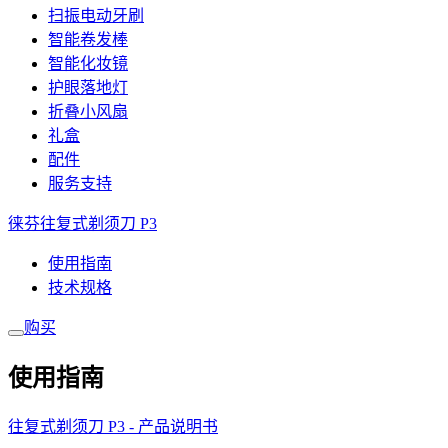
扫振电动牙刷
智能卷发棒
智能化妆镜
护眼落地灯
折叠小风扇
礼盒
配件
服务支持
徕芬往复式剃须刀 P3
使用指南
技术规格
购买
使用指南
往复式剃须刀 P3 - 产品说明书