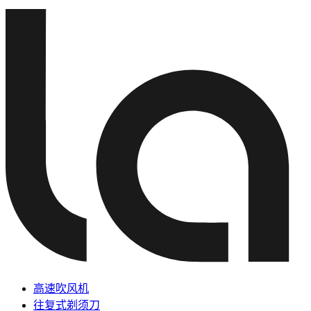
高速吹风机
往复式剃须刀