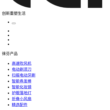
创新重塑生活
徕芬产品
高速吹风机
电动剃须刀
扫振电动牙刷
智能卷发棒
智能化妆镜
护眼落地灯
折叠小风扇
精选配件