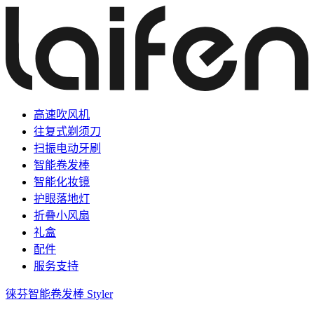
高速吹风机
往复式剃须刀
扫振电动牙刷
智能卷发棒
智能化妆镜
护眼落地灯
折叠小风扇
礼盒
配件
服务支持
徕芬智能卷发棒 Styler