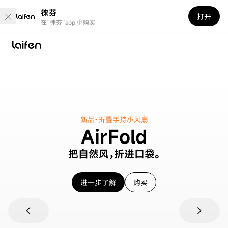
徕芬
打开
在“徕芬”app 中购买
新品·折叠手持小风扇
AirFold
把自然风，折进
口袋。
进一步了解
购买
chevron_left
chevron_right