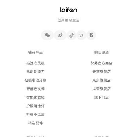
创新重塑生活
徕芬产品
购买渠道
高速吹风机
徕芬官方商店
电动剃须刀
天猫旗舰店
扫振电动牙刷
京东旗舰店
智能卷发棒
抖音旗舰店
智能化妆镜
线下门店
护眼落地灯
折叠小风扇
精选配件